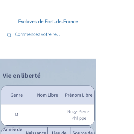
Esclaves de Fort-de-France
Vie en liberté
Genre
Nom Libre
Prénom Libre
Nogy-Pierre-
M
Philippe
Année de
Naissance
Lieu de
Source de