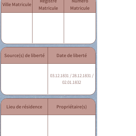
Registre
Numéro
Ville Matricule
Matricule
Matricule
Source(s) de liberté
Date de liberté
03.12.1831 / 28.12.1831 /
02.01.1832
Lieu de résidence
Propriétaire(s)