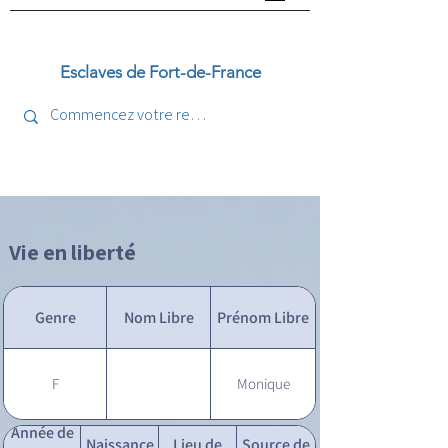
Esclaves de Fort-de-France
Vie en liberté
Genre
Nom Libre
Prénom Libre
F
Monique
Année de
Naissance
Lieu de
Source de