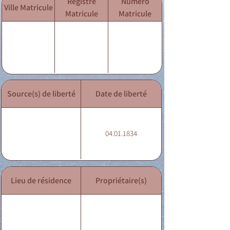
Registre
Numéro
Ville Matricule
Matricule
Matricule
Source(s) de liberté
Date de liberté
04.01.1834
Lieu de résidence
Propriétaire(s)