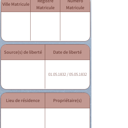
Registre
Numéro
Ville Matricule
Matricule
Matricule
Source(s) de liberté
Date de liberté
01.05.1832 / 05.05.1832
Lieu de résidence
Propriétaire(s)