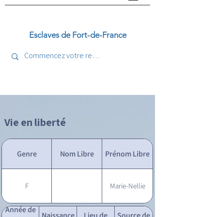
Esclaves de Fort-de-France
Vie en liberté
Genre
Nom Libre
Prénom Libre
F
Marie-Nellie
Année de
Naissance
Lieu de
Source de