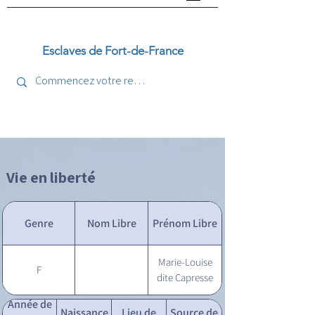
Esclaves de Fort-de-France
Vie en liberté
Genre
Nom Libre
Prénom Libre
Marie-Louise
F
dite Capresse
Année de
Naissance
Lieu de
Source de