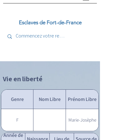
Esclaves de Fort-de-France
Vie en liberté
Genre
Nom Libre
Prénom Libre
F
Marie-Josèphe
Année de
Naissance
Lieu de
Source de