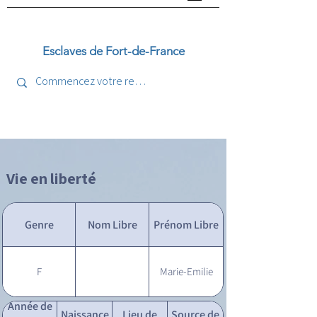
Esclaves de Fort-de-France
Vie en liberté
Genre
Nom Libre
Prénom Libre
F
Marie-Emilie
Année de
Naissance
Lieu de
Source de