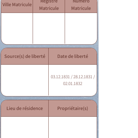
Registre
Numéro
Ville Matricule
Matricule
Matricule
Source(s) de liberté
Date de liberté
03.12.1831 / 28.12.1831 /
02.01.1832
Lieu de résidence
Propriétaire(s)