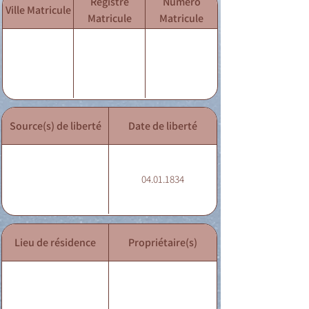
Registre
Numéro
Ville Matricule
Matricule
Matricule
Source(s) de liberté
Date de liberté
04.01.1834
Lieu de résidence
Propriétaire(s)