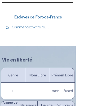
Esclaves de Fort-de-France
Vie en liberté
Genre
Nom Libre
Prénom Libre
F
Marie-Eléazard
Année de
Naissance
Lieu de
Source de