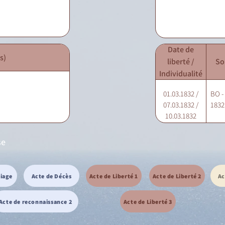
Date de
s)
liberté /
So
Individualité
01.03.1832 /
BO -
07.03.1832 /
1832 
10.03.1832
se
riage
Acte de Décès
Acte de Liberté 1
Acte de Liberté 2
Ac
Acte de reconnaissance 2
Acte de Liberté 3