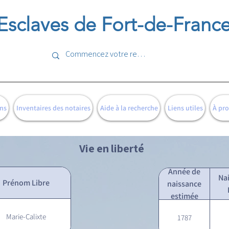
Esclaves de Fort-de-Franc
ns
Inventaires des notaires
Aide à la recherche
Liens utiles
À pr
Vie en liberté
Année de
Na
Prénom Libre
naissance
estimée
Marie-Calixte
1787