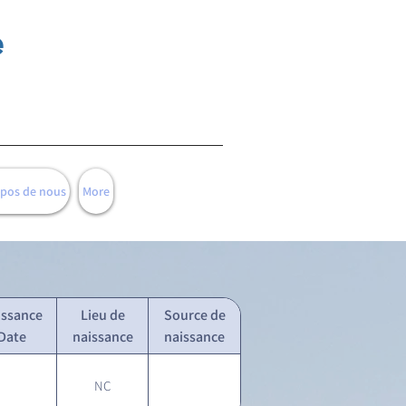
e
opos de nous
More
issance
Lieu de
Source de
Date
naissance
naissance
NC