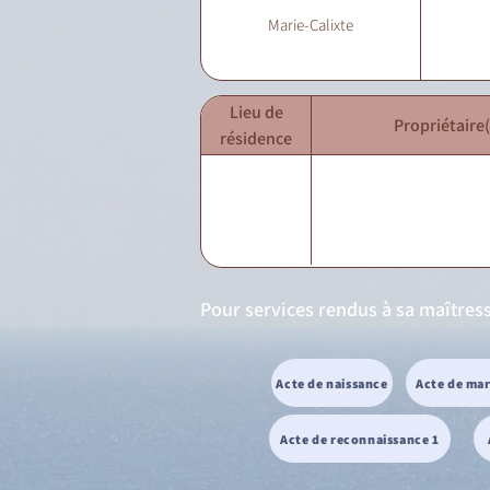
Marie-Calixte
Lieu de
Propriétaire(
résidence
Pour services rendus à sa maîtres
Acte de naissance
Acte de ma
Acte de reconnaissance 1