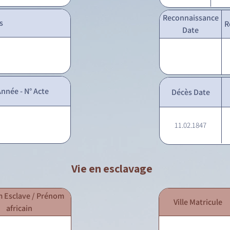
Reconnaissance
s
R
Date
nnée - N° Acte
Décès Date
11.02.1847
Vie en esclavage
 Esclave / Prénom
Ville Matricule
africain