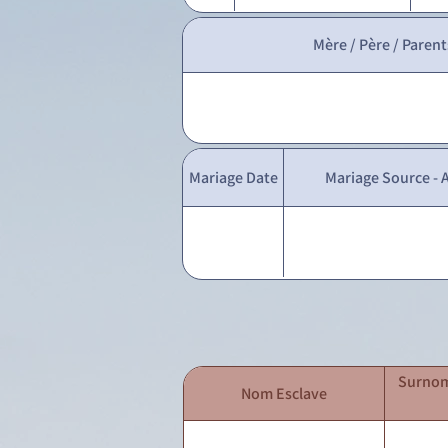
Mère / Père / Parent
Mariage Date
Mariage Source - A
Surnom
Nom Esclave