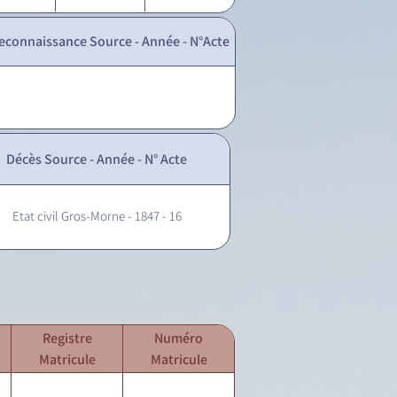
econnaissance Source - Année - N°Acte
Décès Source - Année - N° Acte
Etat civil Gros-Morne - 1847 - 16
Registre
Numéro
Matricule
Matricule