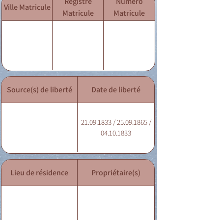
Registre
Numéro
Ville Matricule
Matricule
Matricule
Source(s) de liberté
Date de liberté
21.09.1833 / 25.09.1865 /
04.10.1833
Lieu de résidence
Propriétaire(s)