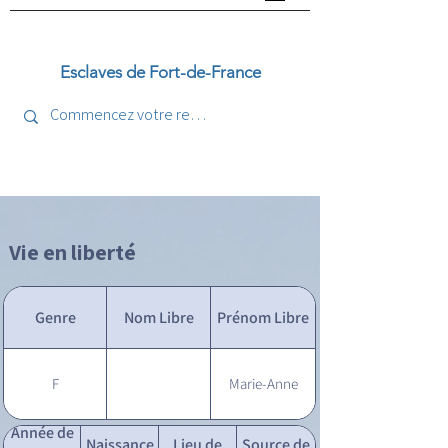
Esclaves de Fort-de-France
Vie en liberté
Genre
Nom Libre
Prénom Libre
F
Marie-Anne
Année de
Naissance
Lieu de
Source de