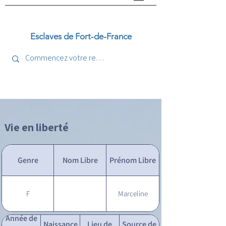
Esclaves de Fort-de-France
Vie en liberté
Genre
Nom Libre
Prénom Libre
F
Marceline
Année de
Naissance
Lieu de
Source de