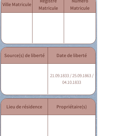
Registre
Numéro
Ville Matricule
Matricule
Matricule
Source(s) de liberté
Date de liberté
21.09.1833 / 25.09.1863 /
04.10.1833
Lieu de résidence
Propriétaire(s)