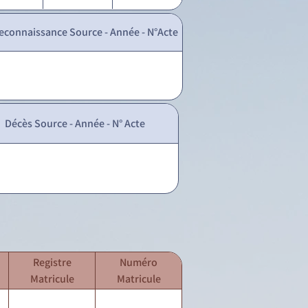
econnaissance Source - Année - N°Acte
Décès Source - Année - N° Acte
Registre
Numéro
Matricule
Matricule