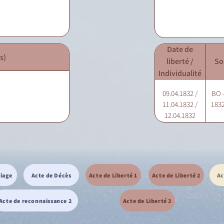
Date de
s)
liberté /
So
Individualité
09.04.1832 /
BO -
11.04.1832 /
1832
12.04.1832
riage
Acte de Décès
Acte de Liberté 1
Acte de Liberté 2
Ac
Acte de reconnaissance 2
Acte de Liberté 3