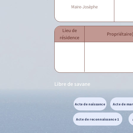
Maire-Josèphe
Lieu de
Propriétaire(
résidence
Libre de savane
Acte de naissance
Acte de ma
Acte de reconnaissance 1