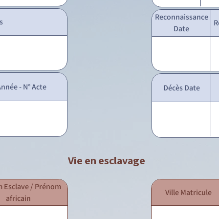
Reconnaissance
s
R
Date
nnée - N° Acte
Décès Date
Vie en esclavage
 Esclave / Prénom
Ville Matricule
africain