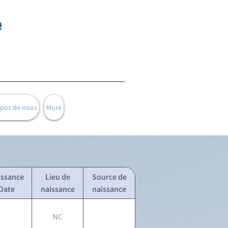
e
opos de nous
More
issance
Lieu de
Source de
Date
naissance
naissance
NC