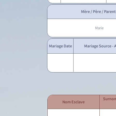
Mère / Père / Parent
Marie
Mariage Date
Mariage Source - A
Surnom
Nom Esclave