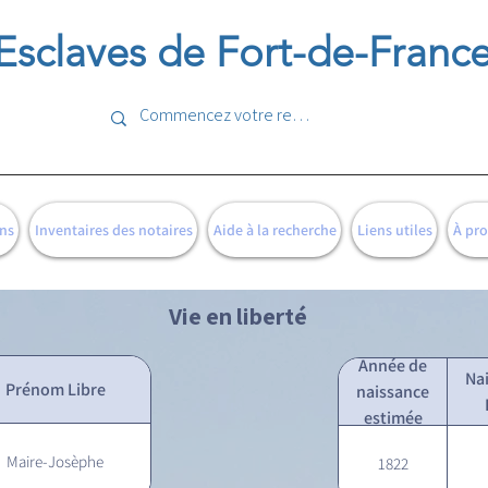
Esclaves de Fort-de-Franc
ns
Inventaires des notaires
Aide à la recherche
Liens utiles
À pr
Vie en liberté
Année de
Na
Prénom Libre
naissance
estimée
Maire-Josèphe
1822