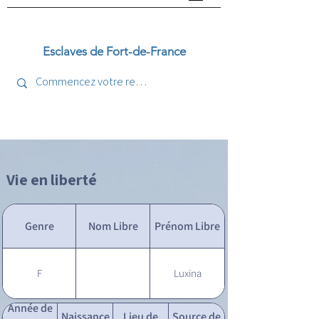
Esclaves de Fort-de-France
Vie en liberté
Genre
Nom Libre
Prénom Libre
F
Luxina
Année de
Naissance
Lieu de
Source de