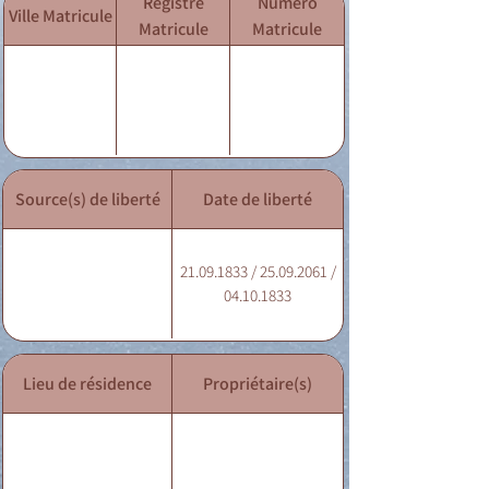
Registre
Numéro
Ville Matricule
Matricule
Matricule
Source(s) de liberté
Date de liberté
21.09.1833 / 25.09.2061 /
04.10.1833
Lieu de résidence
Propriétaire(s)