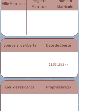
Registre
Numéro
Ville Matricule
Matricule
Matricule
Source(s) de liberté
Date de liberté
11.06.1832 / /
Lieu de résidence
Propriétaire(s)