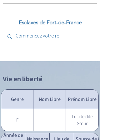
Esclaves de Fort-de-France
Vie en liberté
Genre
Nom Libre
Prénom Libre
Lucide dite
F
Sœur
Année de
Naissance
Lieu de
Source de