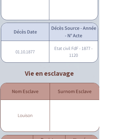
Décès Source - Année
Décès Date
- N° Acte
Etat civil FdF - 1877 -
01.10.1877
1120
Vie en esclavage
Nom Esclave
Surnom Esclave
Louison