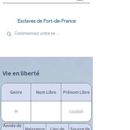
Esclaves de Fort-de-France
Vie en liberté
Genre
Nom Libre
Prénom Libre
M
Louison
Année de
Naissance
Lieu de
Source de