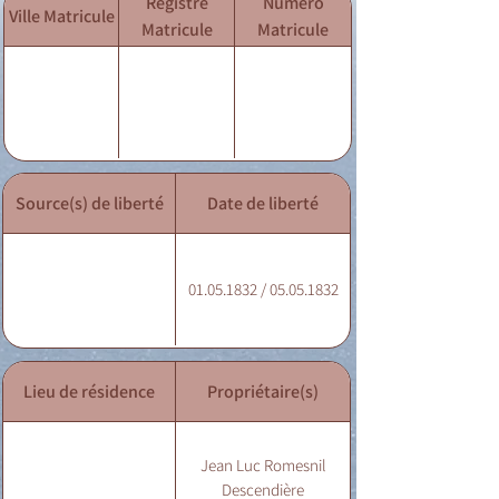
Registre
Numéro
Ville Matricule
Matricule
Matricule
Source(s) de liberté
Date de liberté
01.05.1832 / 05.05.1832
Lieu de résidence
Propriétaire(s)
Jean Luc Romesnil
Descendière