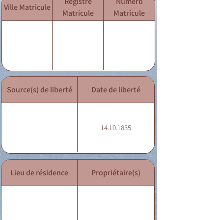
Registre
Numéro
Ville Matricule
Matricule
Matricule
Source(s) de liberté
Date de liberté
14.10.1835
Lieu de résidence
Propriétaire(s)