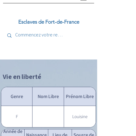
Esclaves de Fort-de-France
Vie en liberté
Genre
Nom Libre
Prénom Libre
F
Louisine
Année de
Naissance
Lieu de
Source de