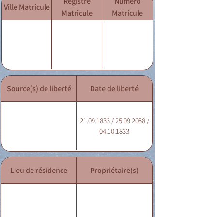
Registre
Numéro
Ville Matricule
Matricule
Matricule
Source(s) de liberté
Date de liberté
21.09.1833 / 25.09.2058 /
04.10.1833
Lieu de résidence
Propriétaire(s)