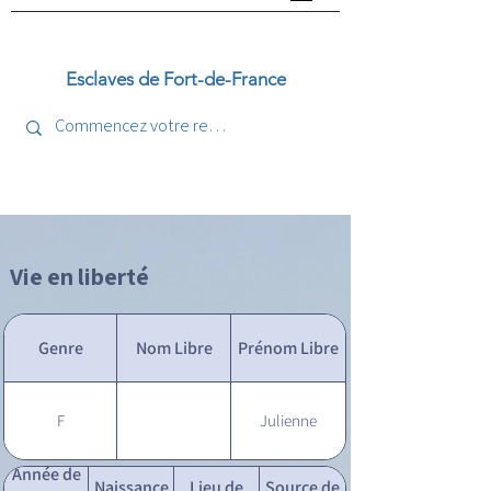
Esclaves de Fort-de-France
Vie en liberté
Genre
Nom Libre
Prénom Libre
F
Julienne
Année de
Naissance
Lieu de
Source de