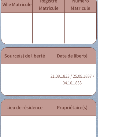
Registre
Numéro
Ville Matricule
Matricule
Matricule
Source(s) de liberté
Date de liberté
21.09.1833 / 25.09.1837 /
04.10.1833
Lieu de résidence
Propriétaire(s)