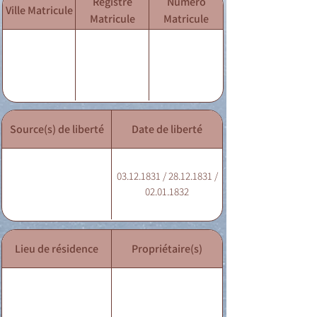
Registre
Numéro
Ville Matricule
Matricule
Matricule
Source(s) de liberté
Date de liberté
03.12.1831 / 28.12.1831 /
02.01.1832
Lieu de résidence
Propriétaire(s)