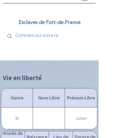
Esclaves de Fort-de-France
Vie en liberté
Genre
Nom Libre
Prénom Libre
M
Julien
Année de
Naissance
Lieu de
Source de