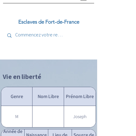
Esclaves de Fort-de-France
Vie en liberté
Genre
Nom Libre
Prénom Libre
M
Joseph
Année de
Naissance
Lieu de
Source de