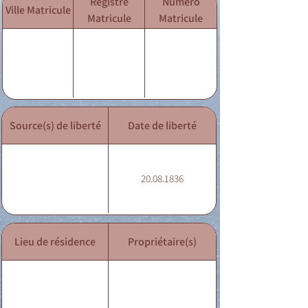
Registre
Numéro
Ville Matricule
Matricule
Matricule
Source(s) de liberté
Date de liberté
20.08.1836
Lieu de résidence
Propriétaire(s)