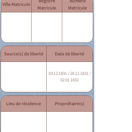
Registre
Numéro
Ville Matricule
Matricule
Matricule
Source(s) de liberté
Date de liberté
03.12.1831 / 28.12.1831 /
02.01.1832
Lieu de résidence
Propriétaire(s)