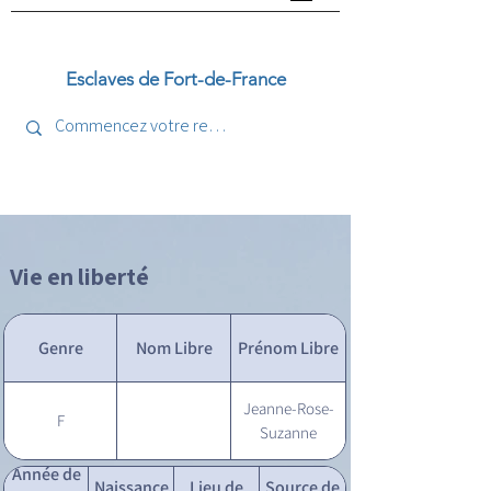
Esclaves de Fort-de-France
Vie en liberté
Genre
Nom Libre
Prénom Libre
Jeanne-Rose-
F
Suzanne
Année de
Naissance
Lieu de
Source de