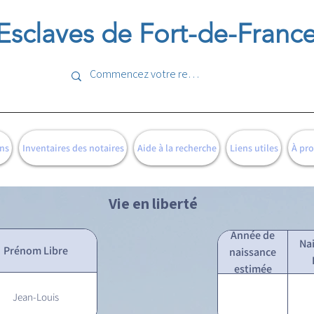
Esclaves de Fort-de-Franc
ns
Inventaires des notaires
Aide à la recherche
Liens utiles
À pr
Vie en liberté
Année de
Na
Prénom Libre
naissance
estimée
Jean-Louis