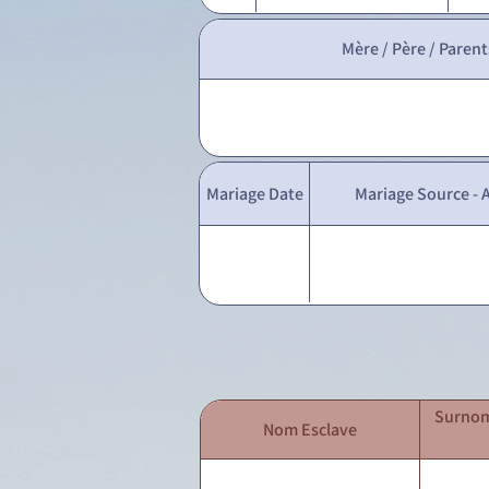
Mère / Père / Parent
Mariage Date
Mariage Source - A
Surnom
Nom Esclave