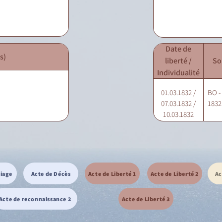
Date de
s)
liberté /
So
Individualité
01.03.1832 /
BO -
07.03.1832 /
1832 
10.03.1832
riage
Acte de Décès
Acte de Liberté 1
Acte de Liberté 2
Ac
Acte de reconnaissance 2
Acte de Liberté 3