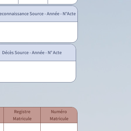
econnaissance Source - Année - N°Acte
Décès Source - Année - N° Acte
Registre
Numéro
Matricule
Matricule