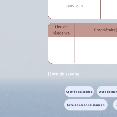
Jean-Louis
Lieu de
Propriétaire(
résidence
Libre de savane
Acte de naissance
Acte de ma
Acte de reconnaissance 1