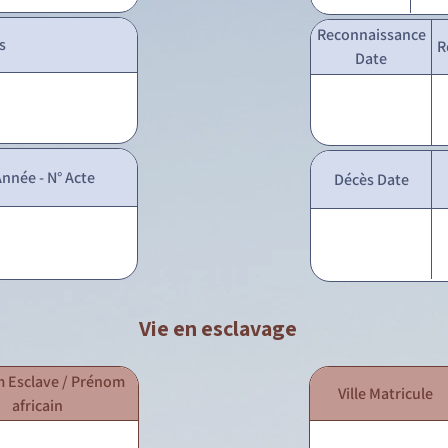
Reconnaissance
s
R
Date
nnée - N° Acte
Décès Date
Vie en esclavage
 Esclave / Prénom
Ville Matricule
africain