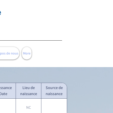
e
opos de nous
More
issance
Lieu de
Source de
Date
naissance
naissance
NC