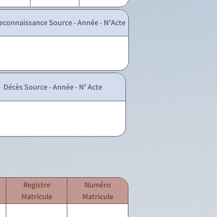
econnaissance Source - Année - N°Acte
Décès Source - Année - N° Acte
Registre
Numéro
Matricule
Matricule