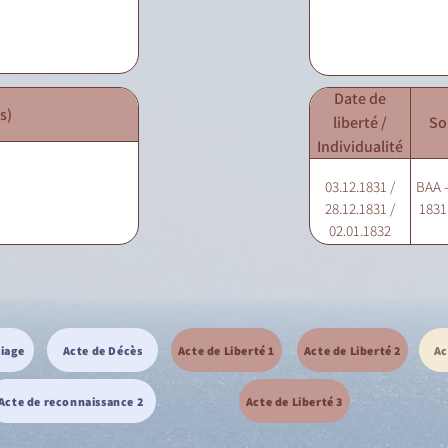
Date de
s)
liberté /
So
Individualité
03.12.1831 /
BAA -
28.12.1831 /
1831 
02.01.1832
riage
Acte de Décès
Acte de Liberté 1
Acte de Liberté 2
Ac
Acte de reconnaissance 2
Acte de Liberté 3