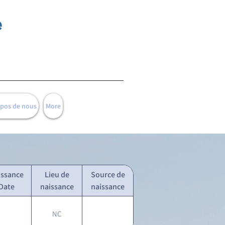
e
opos de nous
More
issance
Lieu de
Source de
Date
naissance
naissance
NC