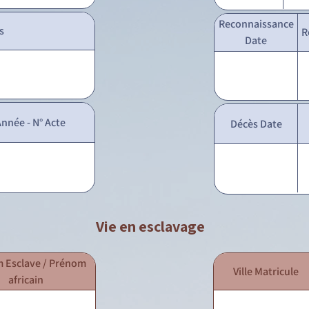
Reconnaissance
s
R
Date
nnée - N° Acte
Décès Date
Vie en esclavage
 Esclave / Prénom
Ville Matricule
africain