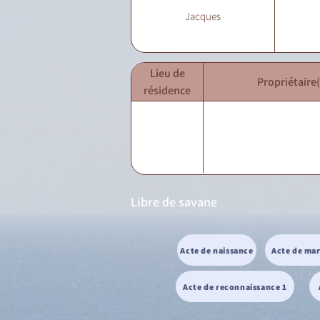
Jacques
Lieu de
Propriétaire(
résidence
Libre de savane
Acte de naissance
Acte de ma
Acte de reconnaissance 1