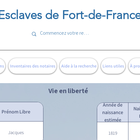
Esclaves de Fort-de-Franc
ns
Inventaires des notaires
Aide à la recherche
Liens utiles
À pr
Vie en liberté
Année de
Na
Prénom Libre
naissance
estimée
Jacques
1819