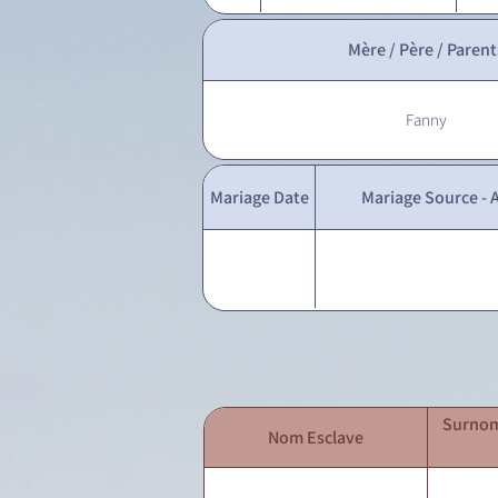
Mère / Père / Parent
Fanny
Mariage Date
Mariage Source - A
Surnom
Nom Esclave