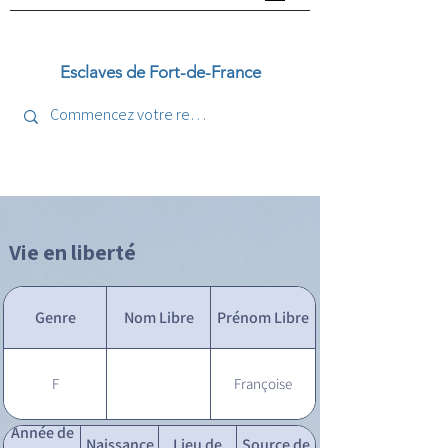
Esclaves de Fort-de-France
Vie en liberté
Genre
Nom Libre
Prénom Libre
F
Françoise
Année de
Naissance
Lieu de
Source de