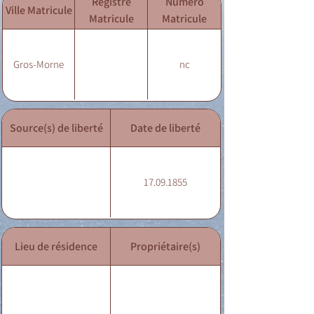
Registre
Numéro
Ville Matricule
Matricule
Matricule
Gros-Morne
nc
Source(s) de liberté
Date de liberté
17.09.1855
Lieu de résidence
Propriétaire(s)