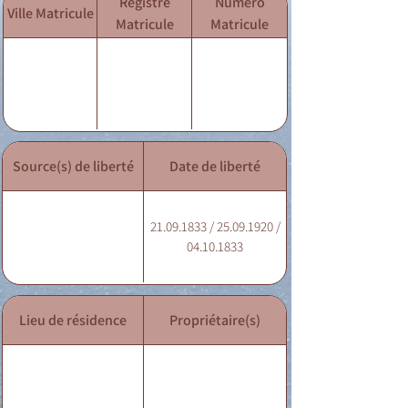
Registre
Numéro
Ville Matricule
Matricule
Matricule
Source(s) de liberté
Date de liberté
21.09.1833 / 25.09.1920 /
04.10.1833
Lieu de résidence
Propriétaire(s)