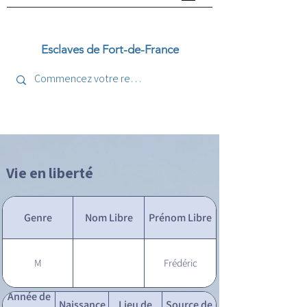
Esclaves de Fort-de-France
Vie en liberté
Genre
Nom Libre
Prénom Libre
M
Frédéric
Année de
Naissance
Lieu de
Source de