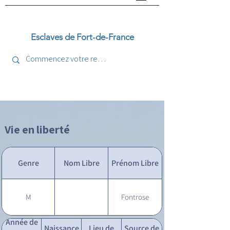
Esclaves de Fort-de-France
Vie en liberté
Genre
Nom Libre
Prénom Libre
M
Fontrose
Année de
Naissance
Lieu de
Source de