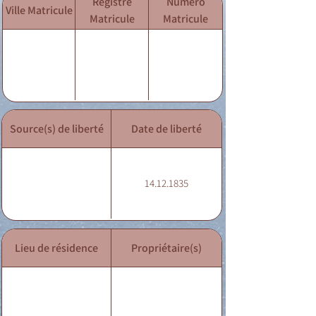
Registre
Numéro
Ville Matricule
Matricule
Matricule
Source(s) de liberté
Date de liberté
14.12.1835
Lieu de résidence
Propriétaire(s)