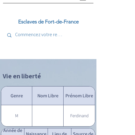
Esclaves de Fort-de-France
Vie en liberté
Genre
Nom Libre
Prénom Libre
M
Ferdinand
Année de
Naissance
Lieu de
Source de