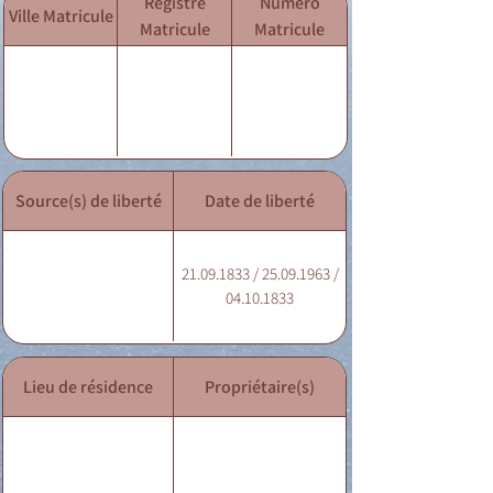
Registre
Numéro
Ville Matricule
Matricule
Matricule
Source(s) de liberté
Date de liberté
21.09.1833 / 25.09.1963 /
04.10.1833
Lieu de résidence
Propriétaire(s)