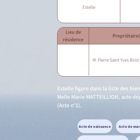
Estelle
Lieu de
Propriétaire(
résidence
M. Pierre Saint Yves Birot
Estelle figure dans la liste des bi
Melle Marie MATTEILLION, acte dép
(Acte n°1).
Acte de naissance
Acte de ma