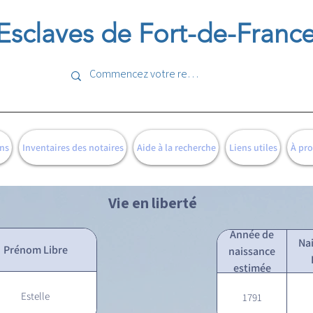
Esclaves de Fort-de-Franc
ns
Inventaires des notaires
Aide à la recherche
Liens utiles
À pr
Vie en liberté
Année de
Na
Prénom Libre
naissance
estimée
Estelle
1791