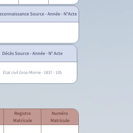
econnaissance Source - Année - N°Acte
Décès Source - Année - N° Acte
Etat civil Gros-Morne - 1837 - 105
Registre
Numéro
Matricule
Matricule