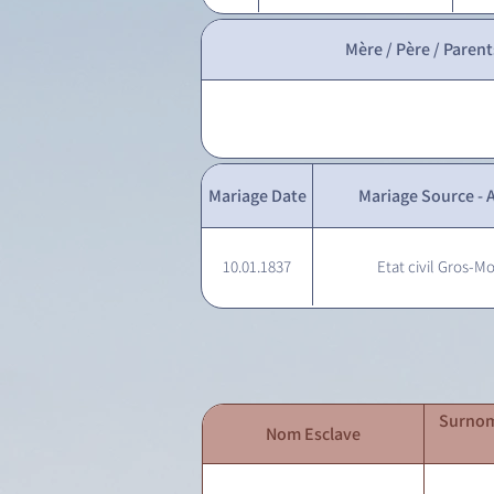
Mère / Père / Parent
Mariage Date
Mariage Source - A
10.01.1837
Etat civil Gros-Mo
Surnom
Nom Esclave