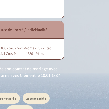
urce de liberté / Individualité
1836 - 570 - Gros-Morne - 252 / Etat
civil Gros-Morne - 1836 - 24 bis
e de son contrat de mariage avec
Morne avec Clément le 10.01.1837
te notarié 1
Acte notarié 2