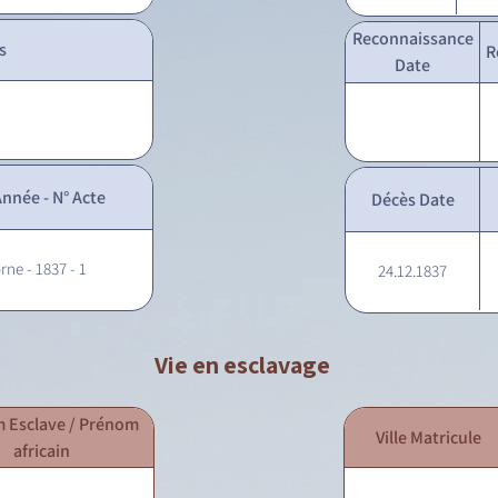
Reconnaissance
s
R
Date
nnée - N° Acte
Décès Date
rne - 1837 - 1
24.12.1837
Vie en esclavage
 Esclave / Prénom
Ville Matricule
africain