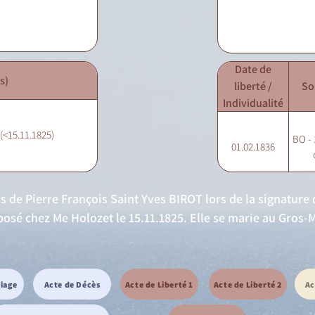
Date de
s)
liberté /
So
Individualité
 (<15.11.1825)
BO - 
01.02.1836
ens de Pierre François Saint Yves BIROT lors de la signatur
osé chez Me Holozet le 15.11.1825. Elle se marie au Gros-
riage
Acte de Décès
Acte de Liberté 1
Acte de Liberté 2
Ac