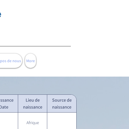
e
opos de nous
More
issance
Lieu de
Source de
Date
naissance
naissance
Afrique