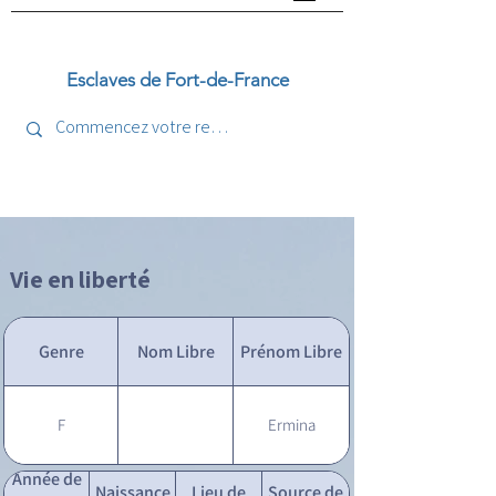
Esclaves de Fort-de-France
Vie en liberté
Genre
Nom Libre
Prénom Libre
F
Ermina
Année de
Naissance
Lieu de
Source de