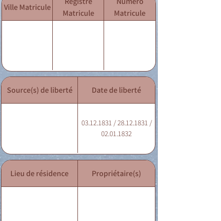
Registre
Numéro
Ville Matricule
Matricule
Matricule
Source(s) de liberté
Date de liberté
03.12.1831 / 28.12.1831 /
02.01.1832
Lieu de résidence
Propriétaire(s)