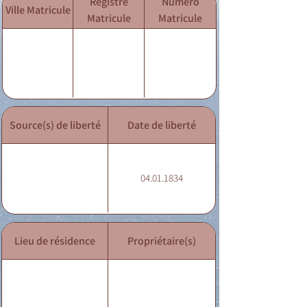
Registre
Numéro
Ville Matricule
Matricule
Matricule
Source(s) de liberté
Date de liberté
04.01.1834
Lieu de résidence
Propriétaire(s)