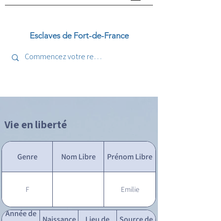
Esclaves de Fort-de-France
Vie en liberté
Genre
Nom Libre
Prénom Libre
F
Emilie
Année de
Naissance
Lieu de
Source de