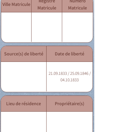
Registre
Numéro
Ville Matricule
Matricule
Matricule
Source(s) de liberté
Date de liberté
21.09.1833 / 25.09.1846 /
04.10.1833
Lieu de résidence
Propriétaire(s)