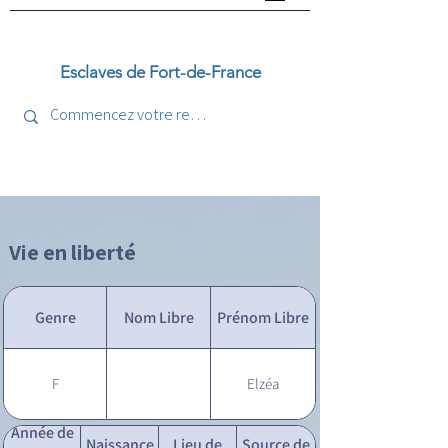
Esclaves de Fort-de-France
Vie en liberté
Genre
Nom Libre
Prénom Libre
F
Elzéa
Année de
Naissance
Lieu de
Source de