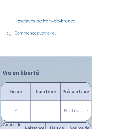
Esclaves de Fort-de-France
Vie en liberté
Genre
Nom Libre
Prénom Libre
M
Eloi-Lovelace
Année de
Naissance
Lieu de
Source de