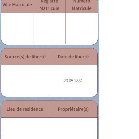
Registre
Numéro
Ville Matricule
Matricule
Matricule
Source(s) de liberté
Date de liberté
20.05.1831
Lieu de résidence
Propriétaire(s)