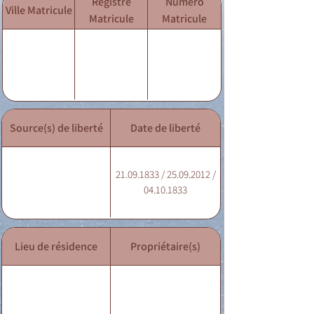
Registre
Numéro
Ville Matricule
Matricule
Matricule
Source(s) de liberté
Date de liberté
21.09.1833 / 25.09.2012 /
04.10.1833
Lieu de résidence
Propriétaire(s)