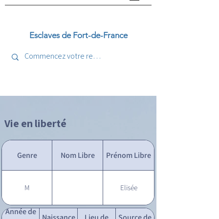
Esclaves de Fort-de-France
Vie en liberté
Genre
Nom Libre
Prénom Libre
M
Elisée
Année de
Naissance
Lieu de
Source de