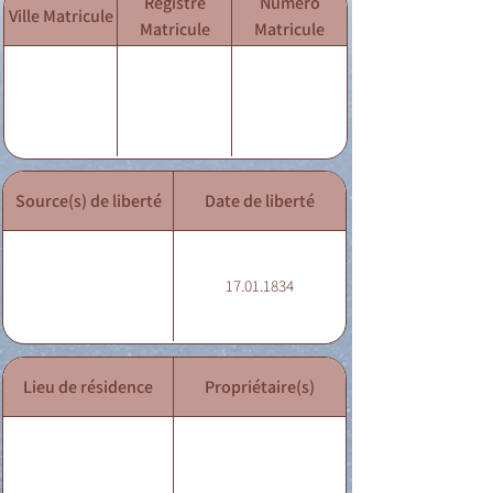
Registre
Numéro
Ville Matricule
Matricule
Matricule
Source(s) de liberté
Date de liberté
17.01.1834
Lieu de résidence
Propriétaire(s)