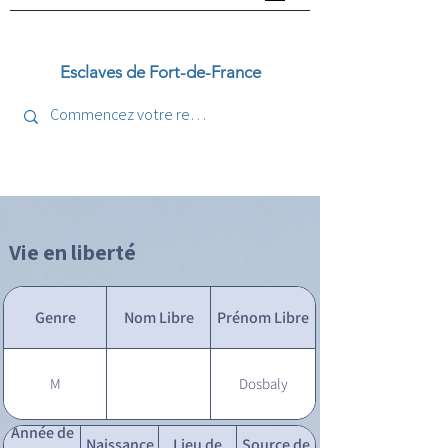
Esclaves de Fort-de-France
Vie en liberté
Genre
Nom Libre
Prénom Libre
M
Dosbaly
Année de
Naissance
Lieu de
Source de