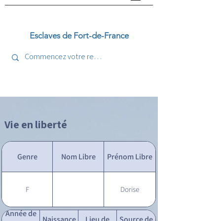
Esclaves de Fort-de-France
Vie en liberté
Genre
Nom Libre
Prénom Libre
F
Dorise
Année de
Naissance
Lieu de
Source de