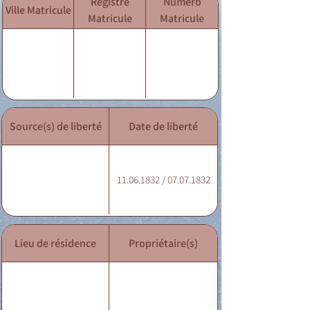
Registre
Numéro
Ville Matricule
Matricule
Matricule
Source(s) de liberté
Date de liberté
11.06.1832 / 07.07.1832
Lieu de résidence
Propriétaire(s)