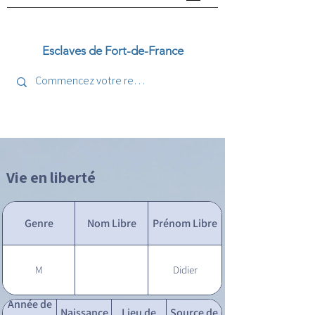
Esclaves de Fort-de-France
Vie en liberté
Genre
Nom Libre
Prénom Libre
M
Didier
Année de
Naissance
Lieu de
Source de