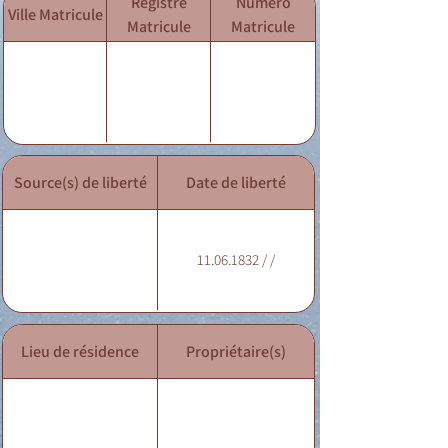
Registre
Numéro
Ville Matricule
Matricule
Matricule
Source(s) de liberté
Date de liberté
11.06.1832 / /
Lieu de résidence
Propriétaire(s)