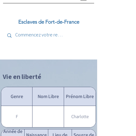
Esclaves de Fort-de-France
Vie en liberté
Genre
Nom Libre
Prénom Libre
F
Charlotte
Année de
Naissance
Lieu de
Source de