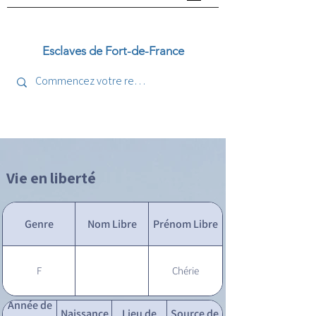
Esclaves de Fort-de-France
Vie en liberté
Genre
Nom Libre
Prénom Libre
F
Chérie
Année de
Naissance
Lieu de
Source de