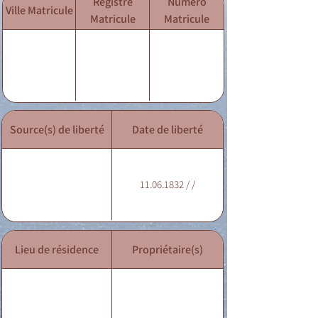
Registre
Numéro
Ville Matricule
Matricule
Matricule
Source(s) de liberté
Date de liberté
11.06.1832 / /
Lieu de résidence
Propriétaire(s)