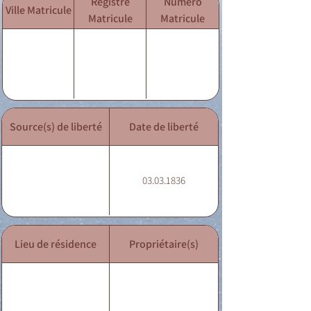
Registre
Numéro
Ville Matricule
Matricule
Matricule
Source(s) de liberté
Date de liberté
03.03.1836
Lieu de résidence
Propriétaire(s)