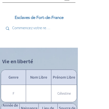
Esclaves de Fort-de-France
Vie en liberté
Genre
Nom Libre
Prénom Libre
F
Célestine
Année de
Naissance
Lieu de
Source de