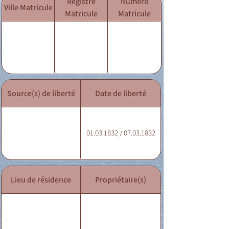
Registre
Numéro
Ville Matricule
Matricule
Matricule
Source(s) de liberté
Date de liberté
01.03.1832 / 07.03.1832
Lieu de résidence
Propriétaire(s)