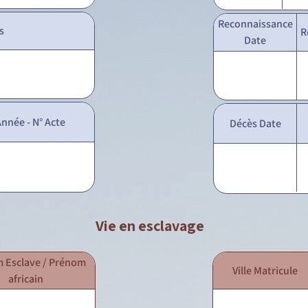
Reconnaissance
s
R
Date
nnée - N° Acte
Décès Date
Vie en esclavage
 Esclave / Prénom
Ville Matricule
africain