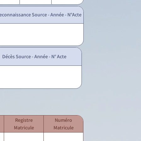
econnaissance Source - Année - N°Acte
Décès Source - Année - N° Acte
Registre
Numéro
Matricule
Matricule