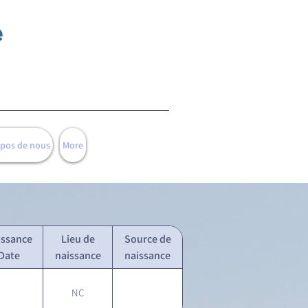
e
opos de nous
More
issance
Lieu de
Source de
Date
naissance
naissance
NC