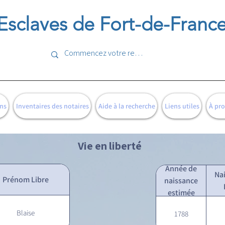
Esclaves de Fort-de-Franc
ns
Inventaires des notaires
Aide à la recherche
Liens utiles
À pr
Vie en liberté
Année de
Na
Prénom Libre
naissance
estimée
Blaise
1788