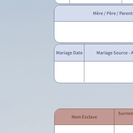
Mère / Père / Parent
Mariage Date
Mariage Source - A
Surnom
Nom Esclave