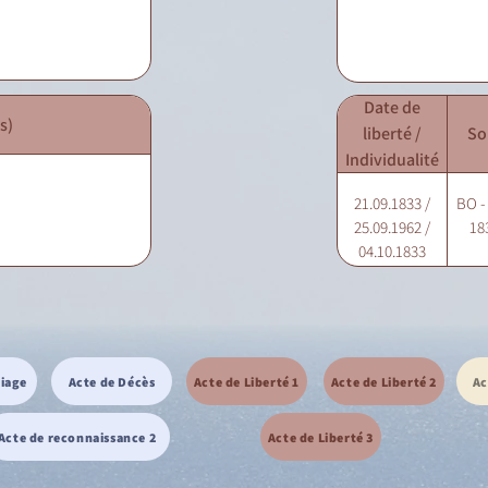
Date de
s)
liberté /
So
Individualité
21.09.1833 /
BO -
25.09.1962 /
18
04.10.1833
riage
Acte de Décès
Acte de Liberté 1
Acte de Liberté 2
Ac
Acte de reconnaissance 2
Acte de Liberté 3