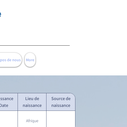
e
opos de nous
More
issance
Lieu de
Source de
Date
naissance
naissance
Afrique