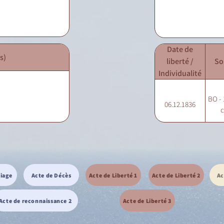
Date de
s)
liberté /
So
Individualité
BO - 
06.12.1836
c
riage
Acte de Décès
Acte de Liberté 1
Acte de Liberté 2
Ac
Acte de reconnaissance 2
Acte de Liberté 3