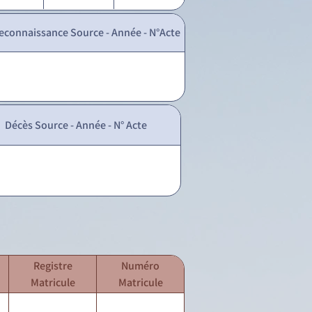
econnaissance Source - Année - N°Acte
Décès Source - Année - N° Acte
Registre
Numéro
Matricule
Matricule