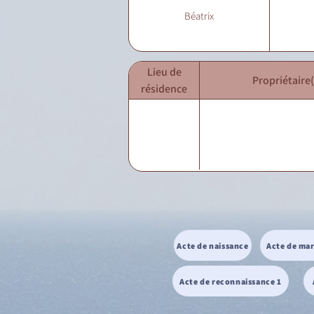
Béatrix
Lieu de
Propriétaire(
résidence
Acte de naissance
Acte de ma
Acte de reconnaissance 1