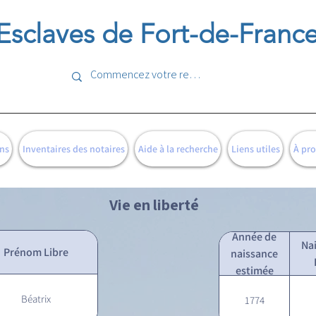
Esclaves de Fort-de-Franc
ns
Inventaires des notaires
Aide à la recherche
Liens utiles
À pr
Vie en liberté
Année de
Na
Prénom Libre
naissance
estimée
Béatrix
1774