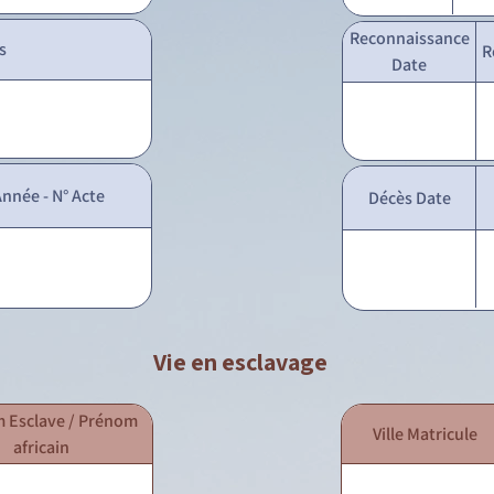
Reconnaissance
s
R
Date
nnée - N° Acte
Décès Date
Vie en esclavage
 Esclave / Prénom
Ville Matricule
africain