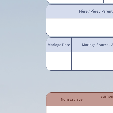
Mère / Père / Parent
Mariage Date
Mariage Source - A
Surnom
Nom Esclave