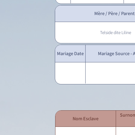
Mère / Père / Parent
Telside dite Liline
Mariage Date
Mariage Source - A
Surnom
Nom Esclave