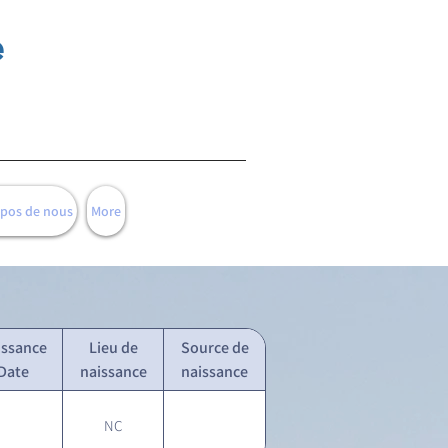
e
opos de nous
More
issance
Lieu de
Source de
Date
naissance
naissance
NC