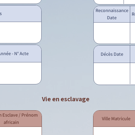
Reconnaissance
s
R
Date
nnée - N° Acte
Décès Date
Vie en esclavage
 Esclave / Prénom
Ville Matricule
africain