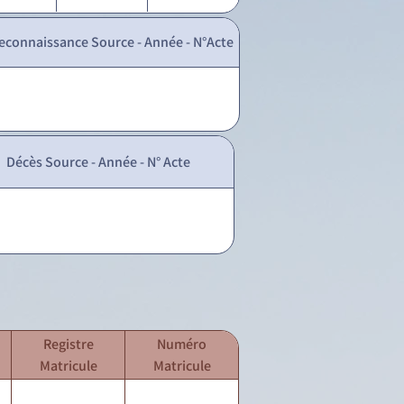
econnaissance Source - Année - N°Acte
Décès Source - Année - N° Acte
Registre
Numéro
Matricule
Matricule