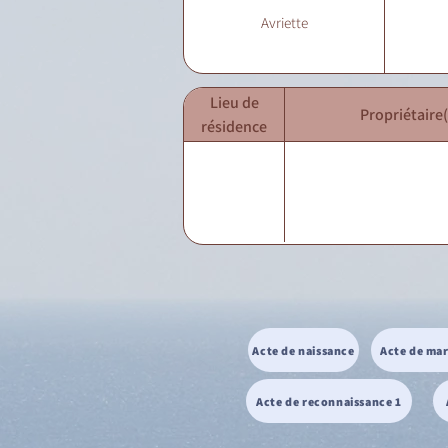
Avriette
Lieu de
Propriétaire(
résidence
Acte de naissance
Acte de ma
Acte de reconnaissance 1