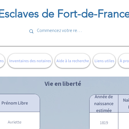
Esclaves de Fort-de-Franc
ns
Inventaires des notaires
Aide à la recherche
Liens utiles
À pr
Vie en liberté
Année de
Na
Prénom Libre
naissance
estimée
Avriette
1819