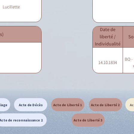
Lucillette
Date de
s)
liberté /
So
Individualité
BO - 
14.10.1834
riage
Acte de Décès
Acte de Liberté 1
Acte de Liberté 2
Ac
Acte de reconnaissance 2
Acte de Liberté 3