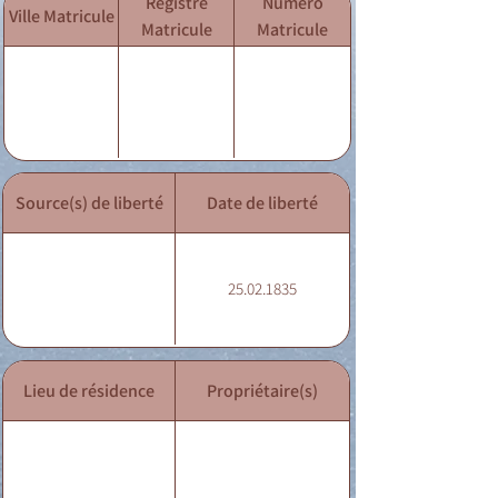
Registre
Numéro
Ville Matricule
Matricule
Matricule
Source(s) de liberté
Date de liberté
25.02.1835
Lieu de résidence
Propriétaire(s)