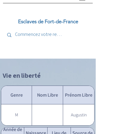
Esclaves de Fort-de-France
Vie en liberté
Genre
Nom Libre
Prénom Libre
M
Augustin
Année de
Naissance
Lieu de
Source de