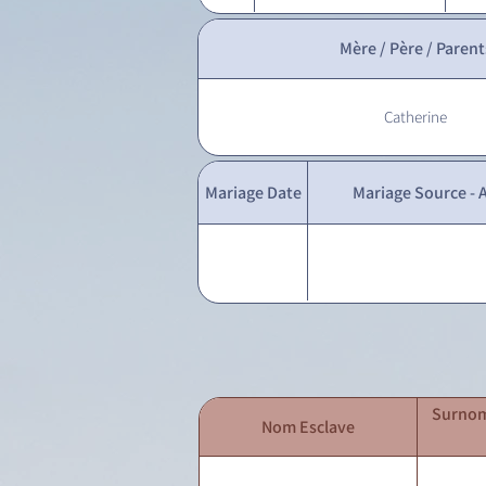
Mère / Père / Parent
Catherine
Mariage Date
Mariage Source - A
Surnom
Nom Esclave