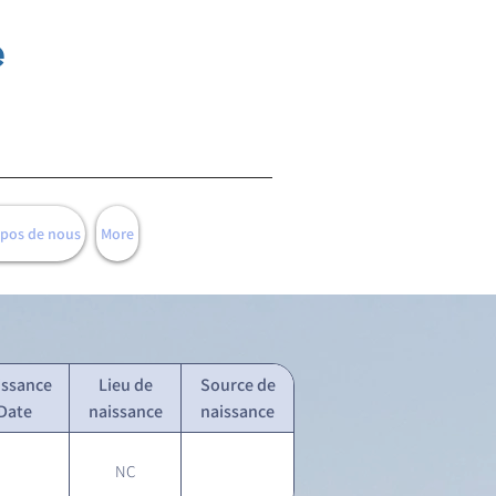
e
opos de nous
More
issance
Lieu de
Source de
Date
naissance
naissance
NC