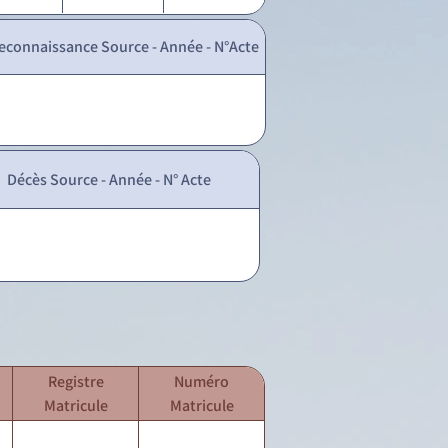
econnaissance Source - Année - N°Acte
Décès Source - Année - N° Acte
Registre
Numéro
Matricule
Matricule