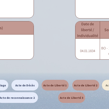
Date de
s)
liberté /
So
Individualité
BO - 
04.01.1834
riage
Acte de Décès
Acte de Liberté 1
Acte de Liberté 2
Ac
Acte de reconnaissance 2
Acte de Liberté 3