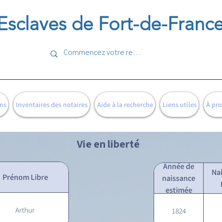
Esclaves de Fort-de-Franc
ns
Inventaires des notaires
Aide à la recherche
Liens utiles
À pr
Vie en liberté
Année de
Na
Prénom Libre
naissance
estimée
Arthur
1824