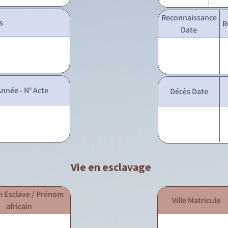
Reconnaissance
s
R
Date
nnée - N° Acte
Décès Date
Vie en esclavage
 Esclave / Prénom
Ville Matricule
africain