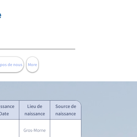
e
opos de nous
More
issance
Lieu de
Source de
Date
naissance
naissance
Gros-Morne