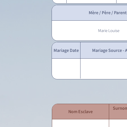
Mère / Père / Parent
Marie Louise
Mariage Date
Mariage Source - A
Surnom
Nom Esclave