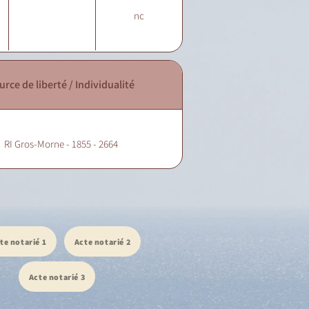
nc
urce de liberté / Individualité
RI Gros-Morne - 1855 - 2664
te notarié 1
Acte notarié 2
Acte notarié 3