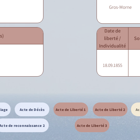
Gros-Morne
Date de
s)
liberté /
So
Individualité
18.09.1855
riage
Acte de Décès
Acte de Liberté 1
Acte de Liberté 2
Ac
Acte de reconnaissance 2
Acte de Liberté 3