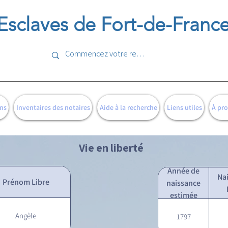
Esclaves de Fort-de-Franc
ns
Inventaires des notaires
Aide à la recherche
Liens utiles
À pr
Vie en liberté
Année de
Na
Prénom Libre
naissance
estimée
Angèle
1797