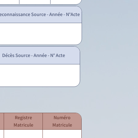
econnaissance Source - Année - N°Acte
Décès Source - Année - N° Acte
Registre
Numéro
Matricule
Matricule