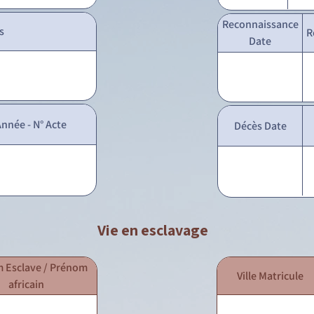
Reconnaissance
s
R
Date
nnée - N° Acte
Décès Date
Vie en esclavage
 Esclave / Prénom
Ville Matricule
africain