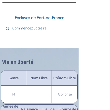
Esclaves de Fort-de-France
Vie en liberté
Genre
Nom Libre
Prénom Libre
M
Alphonse
Année de
Naissance
Lieu de
Source de