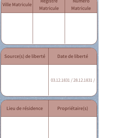
Registre
Numéro
Ville Matricule
Matricule
Matricule
Source(s) de liberté
Date de liberté
03.12.1831 / 28.12.1831 /
Lieu de résidence
Propriétaire(s)