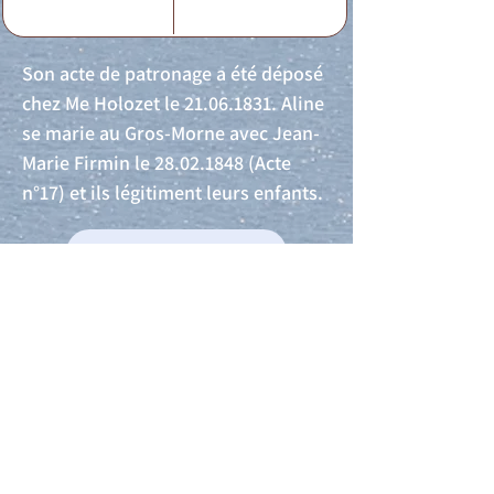
Son acte de patronage a été déposé
chez Me Holozet le
21.06.1831
. Aline
se marie au Gros-Morne avec Jean-
Marie Firmin le
28.02.1848
(Acte
n°17) et ils légitiment leurs enfants.
Acte de naissance
Acte de mariage
Acte de Décès
Acte de reconnaissance 1
Acte de reconnaissance 2