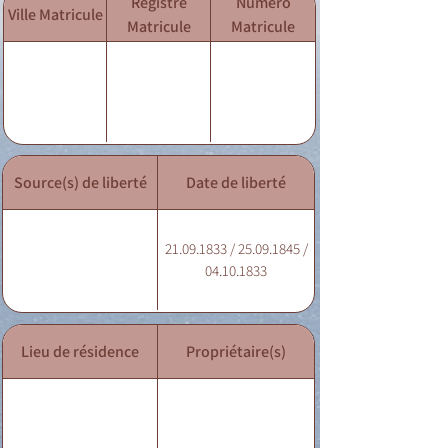
Registre
Numéro
Ville Matricule
Matricule
Matricule
Source(s) de liberté
Date de liberté
21.09.1833 / 25.09.1845 /
04.10.1833
Lieu de résidence
Propriétaire(s)