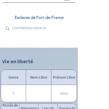
Esclaves de Fort-de-France
Vie en liberté
Genre
Nom Libre
Prénom Libre
F
Aline
Année de
Naissance
Lieu de
Source de