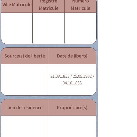
Registre
Numéro
Ville Matricule
Matricule
Matricule
Source(s) de liberté
Date de liberté
21.09.1833 / 25.09.1982 /
04.10.1833
Lieu de résidence
Propriétaire(s)