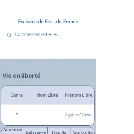
Esclaves de Fort-de-France
Vie en liberté
Genre
Nom Libre
Prénom Libre
F
Agathe-Céleste
Année de
Naissance
Lieu de
Source de