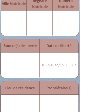
Registre
Numéro
Ville Matricule
Matricule
Matricule
Source(s) de liberté
Date de liberté
01.05.1832 / 05.05.1832
Lieu de résidence
Propriétaire(s)