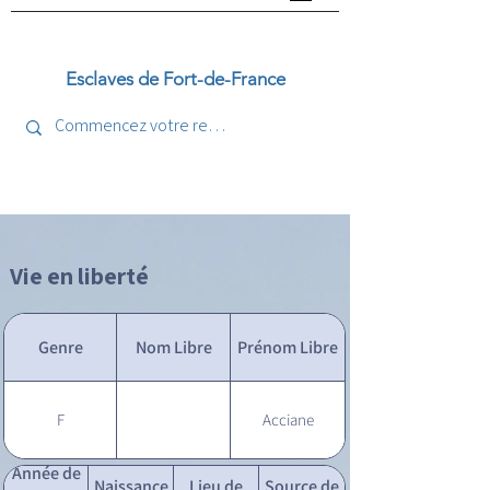
Esclaves de Fort-de-France
Vie en liberté
Genre
Nom Libre
Prénom Libre
F
Acciane
Année de
Naissance
Lieu de
Source de