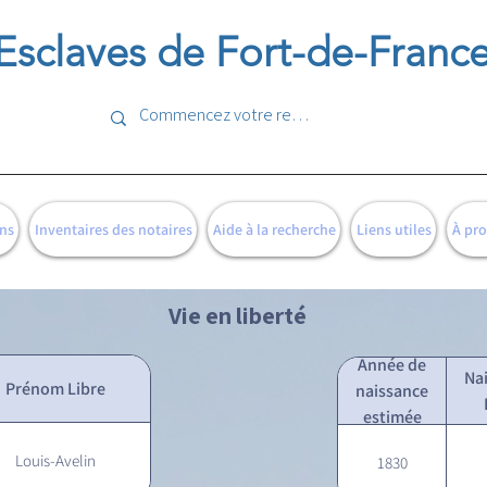
Esclaves de Fort-de-Franc
ns
Inventaires des notaires
Aide à la recherche
Liens utiles
À pr
Vie en liberté
Année de
Na
Prénom Libre
naissance
estimée
Louis-Avelin
1830