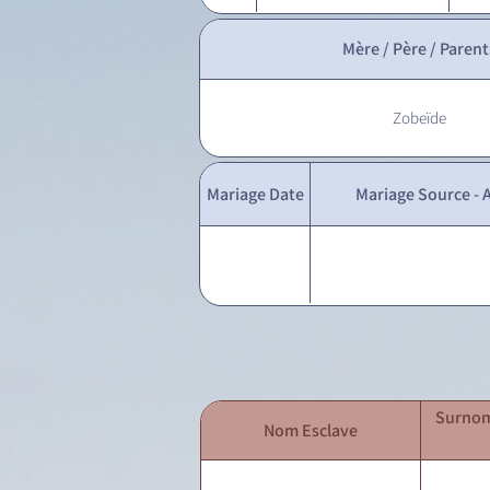
Mère / Père / Parent
Zobeïde
Mariage Date
Mariage Source - A
Surnom
Nom Esclave