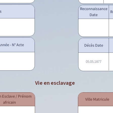
Reconnaissance
s
R
Date
nnée - N° Acte
Décès Date
05.05.1877
Vie en esclavage
 Esclave / Prénom
Ville Matricule
africain