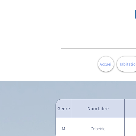
Accueil
Habitatio
Genre
Nom Libre
M
Zobéïde