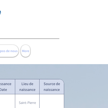
e
opos de nous
More
issance
Lieu de
Source de
Date
naissance
naissance
Saint-Pierre