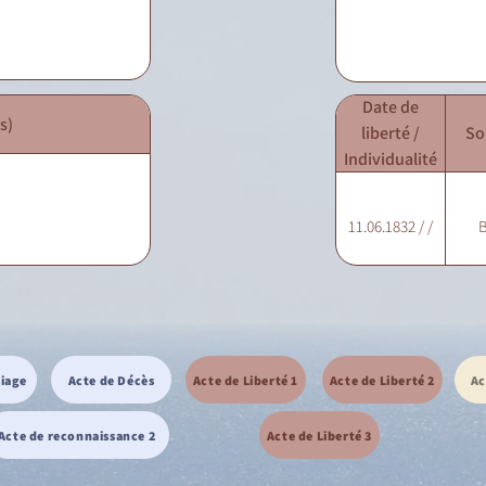
Date de
s)
liberté /
So
Individualité
11.06.1832 / /
B
riage
Acte de Décès
Acte de Liberté 1
Acte de Liberté 2
Ac
Acte de reconnaissance 2
Acte de Liberté 3