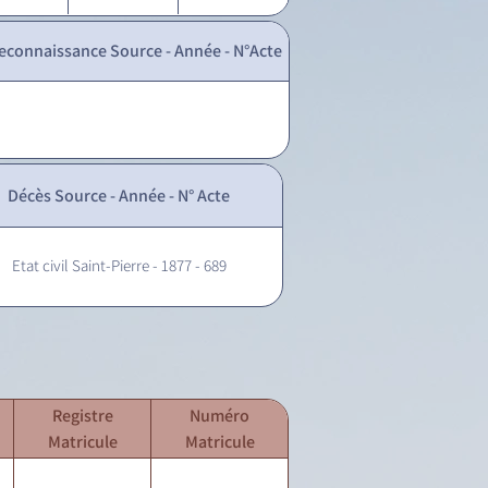
econnaissance Source - Année - N°Acte
Décès Source - Année - N° Acte
Etat civil Saint-Pierre - 1877 - 689
Registre
Numéro
Matricule
Matricule